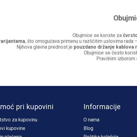
Obujmi
Obujmice se koriste za
čvrsto
varijantama
, što omogućava primenu u različitim uslovima rada – 
Njihova glavna prednost je
pouzdano držanje kablova 
Obujmice se često koriste
Pravilnim izborom
moć pri kupovini
Informacije
tstvo za kupovinu
O nama
ovi kupovine
Blog
in plaćanja
Politika kolačića