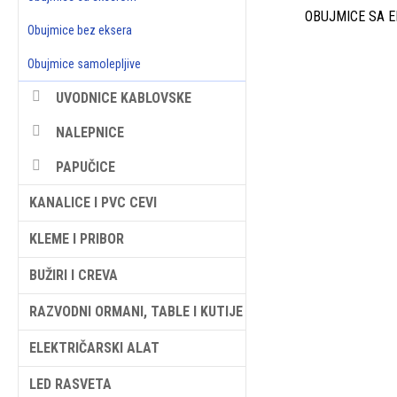
OBUJMICE SA 
Obujmice bez eksera
Obujmice samolepljive
UVODNICE KABLOVSKE
NALEPNICE
PAPUČICE
KANALICE I PVC CEVI
KLEME I PRIBOR
BUŽIRI I CREVA
RAZVODNI ORMANI, TABLE I KUTIJE
ELEKTRIČARSKI ALAT
LED RASVETA