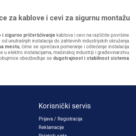
ce za kablove i cevi za sigurnu montažu
 i sigurno pričvršćivanje
kablova i cevi na različite površine.
od unutrašnjih instalacija do zahtevnih industrijskih okruženja.
na mestu
, čime se sprečava pomeranje i oštećenje instalacija.
 u elektro instalacijama, mašinskoj industriji i građevinarstvu.
 obujmice obezbeđuje se
dugotrajnost i stabilnost sistema
.
Korisnički servis
Prijava / Registracija
Reklamacije
Prijatelji sajta