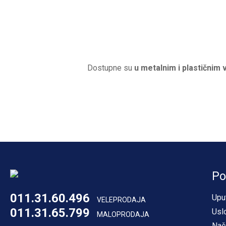
Dostupne su
u metalnim i plastičnim 
Po
011.31.60.496
Upu
VELEPRODAJA
011.31.65.799
Usl
MALOPRODAJA
Nač