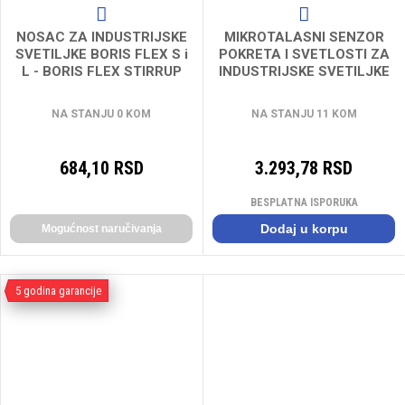
NOSAC ZA INDUSTRIJSKE
MIKROTALASNI SENZOR
SVETILJKE BORIS FLEX S i
POKRETA I SVETLOSTI ZA
L - BORIS FLEX STIRRUP
INDUSTRIJSKE SVETILJKE
BORIS
NA STANJU 0 KOM
NA STANJU 11 KOM
684,10 RSD
3.293,78 RSD
BESPLATNA ISPORUKA
Dodaj u korpu
Mogućnost naručivanja
5 godina garancije