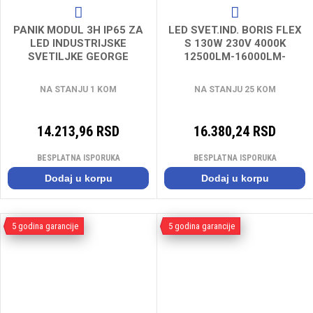
PANIK MODUL 3H IP65 ZA
LED SVET.IND. BORIS FLEX
LED INDUSTRIJSKE
S 130W 230V 4000K
SVETILJKE GEORGE
12500LM-16000LM-
THORN***
20000LM 90° IP65 IK08
NA STANJU 1 KOM
NA STANJU 25 KOM
14.213,96 RSD
16.380,24 RSD
BESPLATNA ISPORUKA
BESPLATNA ISPORUKA
Dodaj u korpu
Dodaj u korpu
5 godina garancije
5 godina garancije