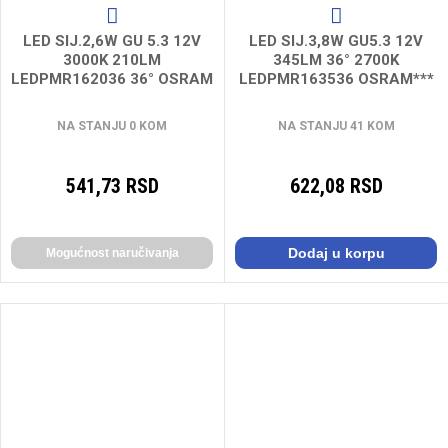
LED SIJ.2,6W GU 5.3 12V
LED SIJ.3,8W GU5.3 12V
3000K 210LM
345LM 36° 2700K
LEDPMR162036 36° OSRAM
LEDPMR163536 OSRAM***
NA STANJU 0 KOM
NA STANJU 41 KOM
541,73 RSD
622,08 RSD
Dodaj u korpu
Mogućnost naručivanja