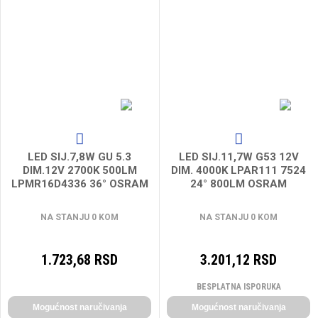
LED SIJ.7,8W GU 5.3
LED SIJ.11,7W G53 12V
DIM.12V 2700K 500LM
DIM. 4000K LPAR111 7524
LPMR16D4336 36° OSRAM
24° 800LM OSRAM
NA STANJU 0 KOM
NA STANJU 0 KOM
1.723,68 RSD
3.201,12 RSD
BESPLATNA ISPORUKA
Mogućnost naručivanja
Mogućnost naručivanja