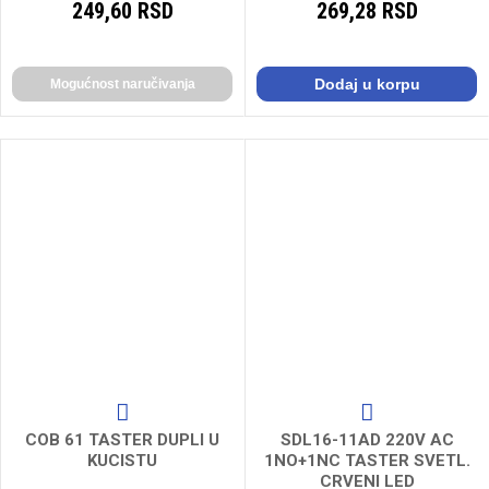
249,60 RSD
269,28 RSD
Dodaj u korpu
Mogućnost naručivanja
COB 61 TASTER DUPLI U
SDL16-11AD 220V AC
KUCISTU
1NO+1NC TASTER SVETL.
CRVENI LED