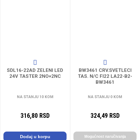
SDL16-22AD ZELENI LED
BW3461 CRV.SVETLECI
24V TASTER 2NO+2NC
TAS. N/C FI22 LA22-B2-
BW3461
NA STANJU 10 KOM
NA STANJU 0 KOM
316,80 RSD
324,49 RSD
Dodaj u korpu
Mogućnost naručivanja