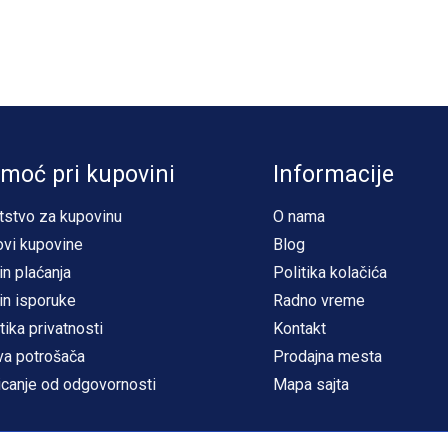
moć pri kupovini
Informacije
tstvo za kupovinu
O nama
ovi kupovine
Blog
in plaćanja
Politika kolačića
in isporuke
Radno vreme
tika privatnosti
Kontakt
va potrošača
Prodajna mesta
icanje od odgovornosti
Mapa sajta