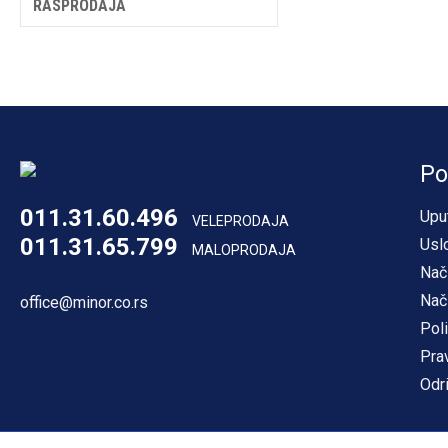
RASPRODAJA
Po
011.31.60.496
Upu
VELEPRODAJA
011.31.65.799
Usl
MALOPRODAJA
Nač
Nač
office@minor.co.rs
Poli
Pra
Odr