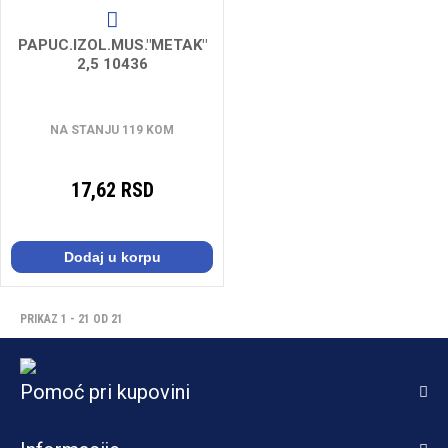
PAPUC.IZOL.MUS."METAK"
2,5 10436
NA STANJU 119 KOM
17,62 RSD
Dodaj u korpu
PRIKAZ 1 - 21 OD 21
Pomoć pri kupovini