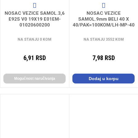
NOSAC VEZICE SAMOL.3,6
NOSAC VEZICE
E92S V0 19X19 E01EM-
SAMOL.9mm BELI 40 X
01020600200
40/PAK=100KOM/LH-MP-40
NA STANJU 0 KOM
NA STANJU 3552 KOM
6,91 RSD
7,98 RSD
Dodaj u korpu
Mogućnost naručivanja