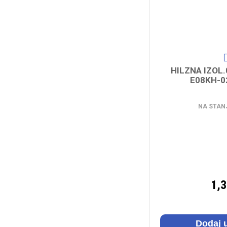
Roze
1
Tirkiz
2
HILZNA IZOL.0
E08KH-0
NA STAN
1,
Dodaj 