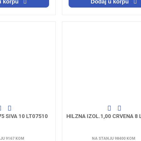
u korpu
Dodaj u korpu
75 SIVA 10 LT07510
HILZNA IZOL.1,00 CRVENA 8 
JU 9167 KOM
NA STANJU 98400 KOM