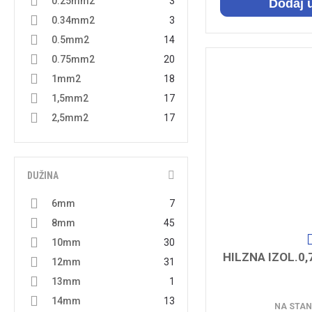
0.25mm2
3
Dodaj 
0.34mm2
3
0.5mm2
14
0.75mm2
20
1mm2
18
1,5mm2
17
2,5mm2
17
4mm2
12
6mm2
14
DUŽINA
10mm2
14
16mm2
12
6mm
7
25mm2
8
8mm
45
35mm2
6
10mm
30
50mm2
5
HILZNA IZOL.0,
12mm
31
70mm2
2
13mm
1
95mm2
2
14mm
13
NA STAN