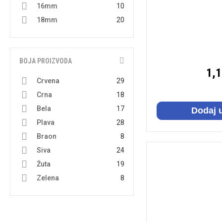
120mm2
1
16mm
10
150mm2
1
18mm
20
20mm
6
22mm
2
BOJA PROIZVODA
25mm
5
1,
27mm
1
Crvena
29
32mm
1
Crna
18
Bela
17
Dodaj 
Plava
28
Braon
8
Siva
24
Žuta
19
Zelena
8
Slonovača
7
Bež
2
Narandžasta
9