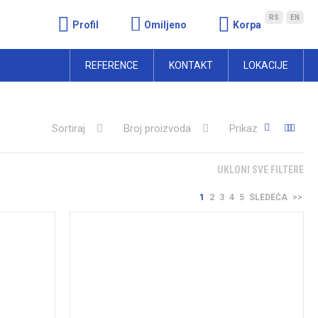
RS
EN
Profil
Omiljeno
Korpa
REFERENCE
KONTAKT
LOKACIJE
Sortiraj
Broj proizvoda
Prikaz
UKLONI SVE FILTERE
1
2
3
4
5
SLEDEĆA
>>