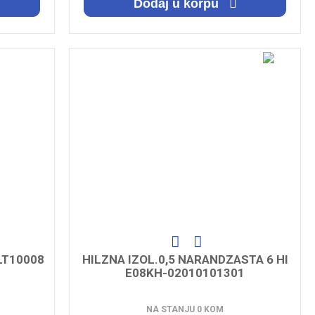
Dodaj u korpu
LT10008
HILZNA IZOL.0,5 NARANDZASTA 6 HI
E08KH-02010101301
NA STANJU 0 KOM