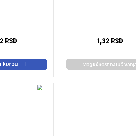
32 RSD
1,32 RSD
u korpu
Mogućnost naručivanj