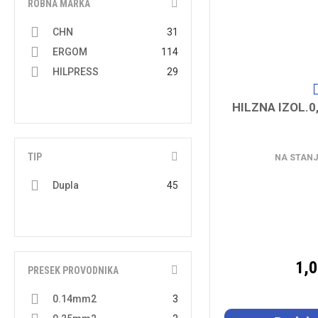
ROBNA MARKA
CHN
31
ERGOM
114
HILPRESS
29
HILZNA IZOL.0
TIP
NA STANJ
Dupla
45
1,
PRESEK PROVODNIKA
0.14mm2
3