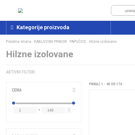
Kategorije proizvoda
Početna strana
·
KABLOVSKI PRIBOR
·
PAPUČICE
·
Hilzne izolovane
Hilzne izolovane
AKTIVNI FILTERI
PRIKAZ 1 - 40 OD 174
CENA
-