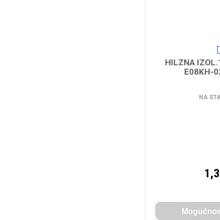
HILZNA IZOL.
E08KH-0
NA ST
1,
Mogućnost