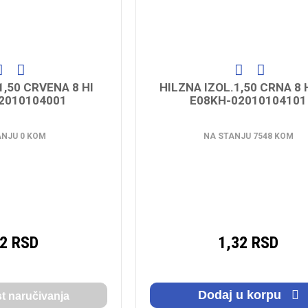
1,50 CRVENA 8 HI
HILZNA IZOL.1,50 CRNA 8 H
2010104001
E08KH-02010104101
ANJU 0 KOM
NA STANJU 7548 KOM
32 RSD
1,32 RSD
Dodaj u korpu
 naručivanja