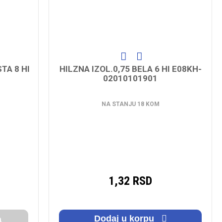
TA 8 HI
HILZNA IZOL.0,75 BELA 6 HI E08KH-
02010101901
NA STANJU 18 KOM
1,32 RSD
Dodaj u korpu
a