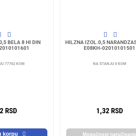
,5 BELA 8 HI DIN
HILZNA IZOL.0,5 NARANDZAS
2010101601
E08KH-02010101501
JU 77762 KOM
NA STANJU 0 KOM
32 RSD
1,32 RSD
u korpu
Mogućnost naručivanj