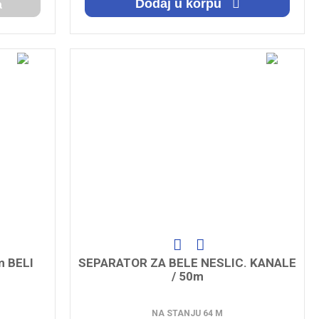
Dodaj u korpu
a
 BELI
SEPARATOR ZA BELE NESLIC. KANALE
/ 50m
NA STANJU 64 M