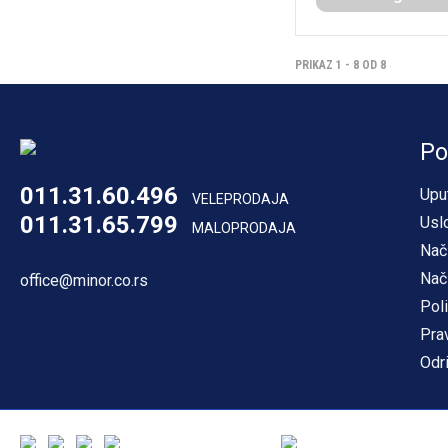
PRIKAZ 1 - 8 OD 8
Po
011.31.60.496
Upu
VELEPRODAJA
011.31.65.799
Usl
MALOPRODAJA
Nač
Nač
office@minor.co.rs
Poli
Pra
Odr