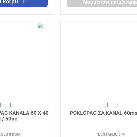
u korpu
Mogućnost naručivanj
AC KANALA 60 X 40
POKLOPAC ZA KANAL 60mm
 / 50pc
ANJU 0 KOM
NA STANJU 0 M