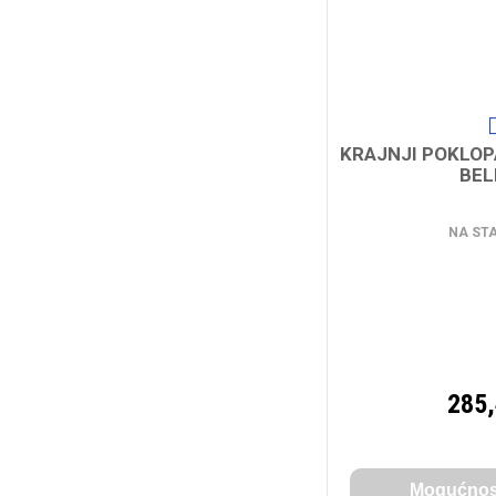
KRAJNJI POKLOP
BELI
NA ST
285
Mogućnost