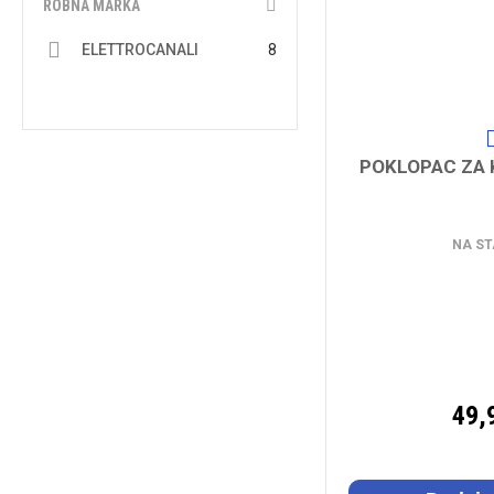
ROBNA MARKA
ELETTROCANALI
8
POKLOPAC ZA 
NA ST
49,