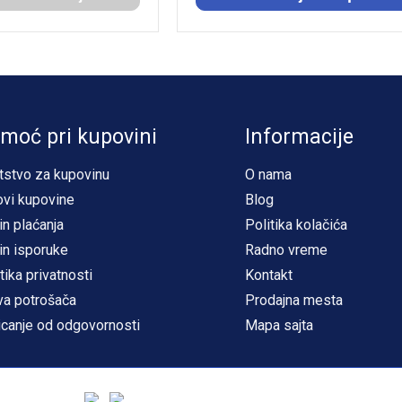
moć pri kupovini
Informacije
tstvo za kupovinu
O nama
ovi kupovine
Blog
in plaćanja
Politika kolačića
in isporuke
Radno vreme
tika privatnosti
Kontakt
va potrošača
Prodajna mesta
icanje od odgovornosti
Mapa sajta