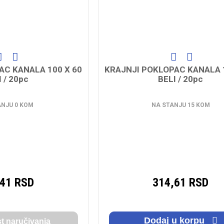
AC KANALA 100 X 60
KRAJNJI POKLOPAC KANALA 1
 / 20pc
BELI / 20pc
ANJU 0 KOM
NA STANJU 15 KOM
,41 RSD
314,61 RSD
Dodaj u korpu
 naručivanja