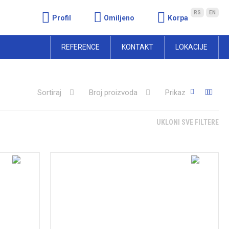
RS
EN
Profil
Omiljeno
Korpa
REFERENCE
KONTAKT
LOKACIJE
Sortiraj
Broj proizvoda
Prikaz
UKLONI SVE FILTERE