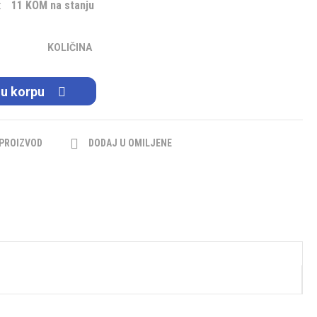
:
11 KOM na stanju
KOLIČINA
 u korpu
 PROIZVOD
DODAJ U OMILJENE