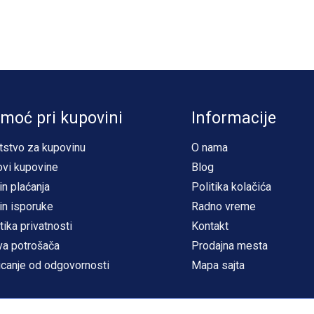
moć pri kupovini
Informacije
tstvo za kupovinu
O nama
ovi kupovine
Blog
in plaćanja
Politika kolačića
in isporuke
Radno vreme
tika privatnosti
Kontakt
va potrošača
Prodajna mesta
icanje od odgovornosti
Mapa sajta