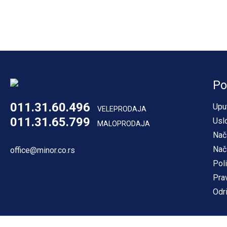
Po
011.31.60.496
Upu
VELEPRODAJA
011.31.65.799
Usl
MALOPRODAJA
Nač
Nač
office@minor.co.rs
Poli
Pra
Odr