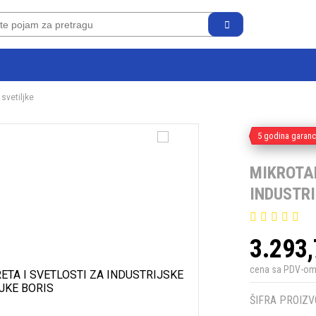
svetiljke
5 godina garanc
MIKROTA
INDUSTRI
3.293
cena sa PDV-o
ŠIFRA PROIZV