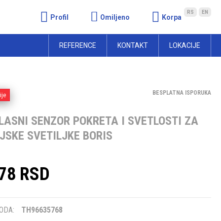
RS
EN
Profil
Omiljeno
Korpa
REFERENCE
KONTAKT
LOKACIJE
BESPLATNA ISPORUKA
ije
LASNI SENZOR POKRETA I SVETLOSTI ZA
JSKE SVETILJKE BORIS
,78 RSD
m
ODA:
TH96635768