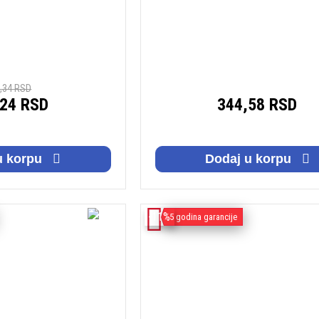
,34 RSD
,24 RSD
344,58 RSD
u korpu
Dodaj u korpu
-11%
5 godina garancije