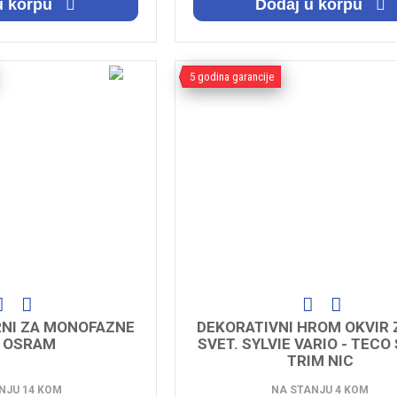
u korpu
Dodaj u korpu
5 godina garancije
RNI ZA MONOFAZNE
DEKORATIVNI HROM OKVIR 
E OSRAM
SVET. SYLVIE VARIO - TECO
TRIM NIC
NJU 14 KOM
NA STANJU 4 KOM