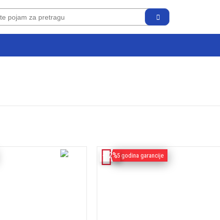
-12%
5 godina garancije