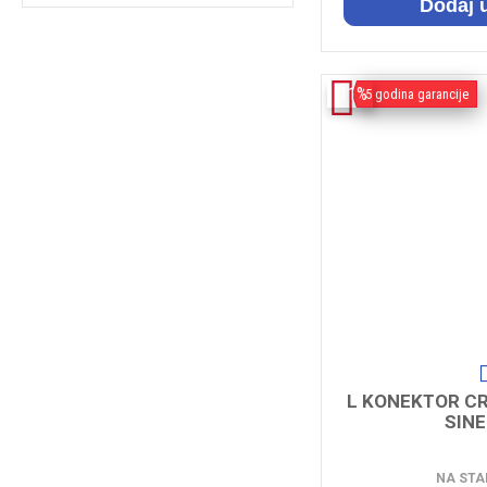
Dodaj 
LED svetiljke za nadstrešnice
LED zidne svetiljke
Ugradni LED paneli
-11%
5 godina garancije
Vododihtovana kućišta
Šinske spot svetiljke
L KONEKTOR C
SIN
NA STA