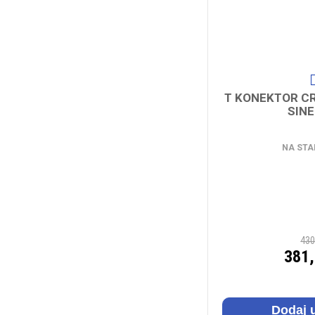
T KONEKTOR C
SIN
NA STA
430
381
Dodaj 