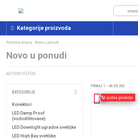
Kategorije proizvoda
Početna strana
·
Novo u ponudi
Novo u ponudi
AKTIVNI FILTERI
PRIKAZ 1 - 40 OD 263
KATEGORIJE
-12%
5 godina garancije
Konektori
LED Damp Proof
(vododihtovane)
LED Downlight ugradne svetiljke
LED High Bay svetiljke