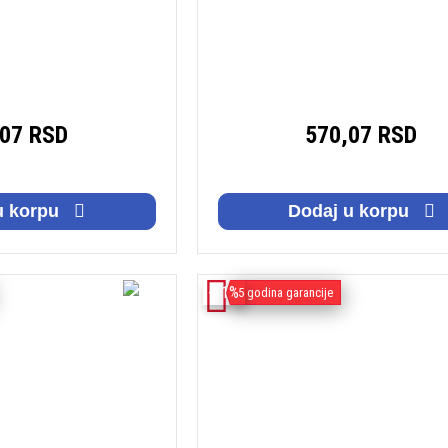
,07 RSD
570,07 RSD
u korpu
Dodaj u korpu
-11%
5 godina garancije