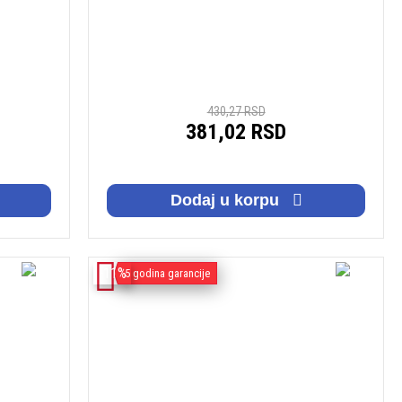
430,27 RSD
381,02 RSD
Dodaj u korpu
-11%
5 godina garancije