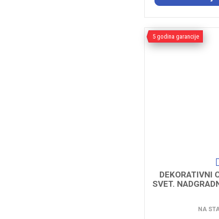
5 godina garancije
DEKORATIVNI C
SVET. NADGRAD
NA ST