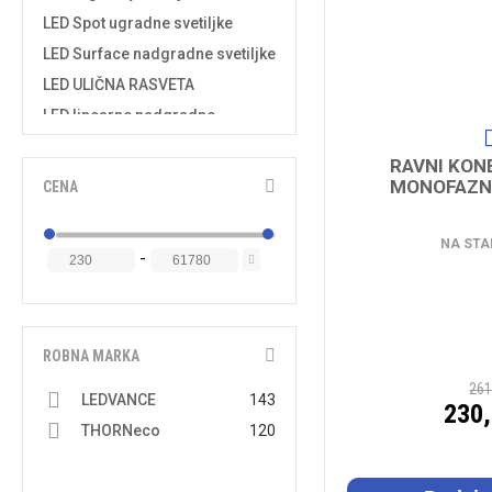
LED Spot ugradne svetiljke
LED Surface nadgradne svetiljke
LED ULIČNA RASVETA
LED linearne nadgradne
svetiljke
RAVNI KON
LED napajanja 24V
MONOFAZN
CENA
LED napajanja za module
LED paneli 1200X300-600 mm
NA STA
-
LED paneli 600X600 mm
LED panik svetiljke
LED reflektori asimetrični
LED reflektori sa fotoćelijom
ROBNA MARKA
LED reflektori sa senzorom
261
LEDVANCE
143
230
LED reflektori standardni
THORNeco
120
LED sijalice G4, G9, GU4 (MR11)
LED slim paneli