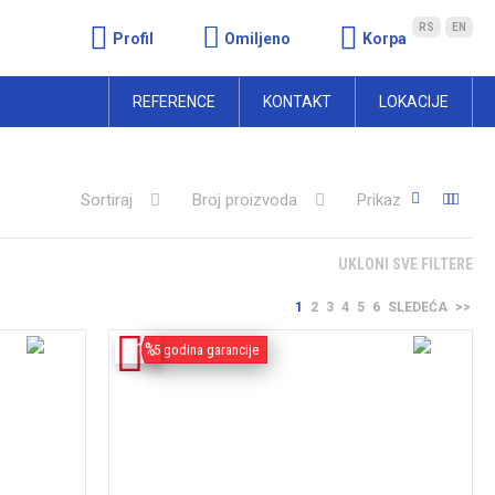
RS
EN
Profil
Omiljeno
Korpa
REFERENCE
KONTAKT
LOKACIJE
Sortiraj
Broj proizvoda
Prikaz
UKLONI SVE FILTERE
1
2
3
4
5
6
SLEDEĆA
>>
-11%
5 godina garancije