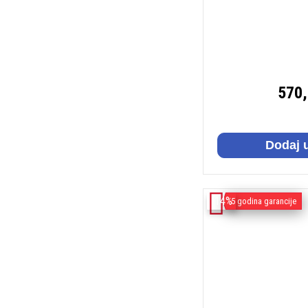
570
Dodaj 
-14%
5 godina garancije