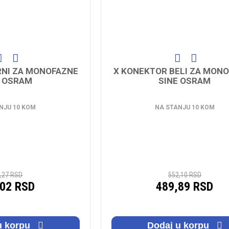
RNI ZA MONOFAZNE
X KONEKTOR BELI ZA MON
E OSRAM
SINE OSRAM
NJU 10 KOM
NA STANJU 10 KOM
,27 RSD
552,10 RSD
,02 RSD
489,89 RSD
u korpu
Dodaj u korpu