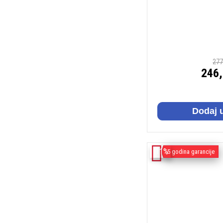
277
246
Dodaj 
-11%
5 godina garancije