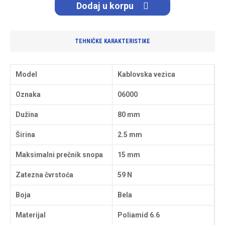
Dodaj u korpu
TEHNIČKE KARAKTERISTIKE
Model
Kablovska vezica
Oznaka
06000
Dužina
80 mm
Širina
2.5 mm
Maksimalni prečnik snopa
15 mm
Zatezna čvrstoća
59 N
Boja
Bela
Materijal
Poliamid 6.6