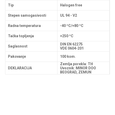
Tip
Halogen free
Stepen samogasivosti
UL 94 - V2
Radna temperatura
-40 ºC/+80 ºC
Tačka topljenja
+250 ºC
DIN EN 62275
Saglasnost
VDE 0604-201
Pakovanje
100 kom.
Zemlja porekla: TH
DEKLARACIJA
Uvoznik: MINOR DOO
BEOGRAD, ZEMUN