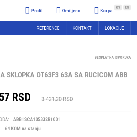
RS
EN
Profil
Omiljeno
Korpa
REFERENCE
KONTAKT
LOKACIJE
BESPLATNA ISPORUKA
A SKLOPKA OT63F3 63A SA RUCICOM ABB
,57 RSD
3.421,20 RSD
m
ODA:
ABB1SCA105332R1001
:
64 KOM na stanju