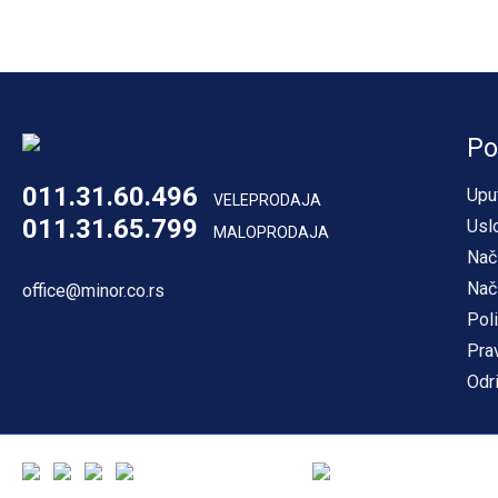
Po
011.31.60.496
Upu
VELEPRODAJA
011.31.65.799
Usl
MALOPRODAJA
Nač
Nač
office@minor.co.rs
Poli
Pra
Odr