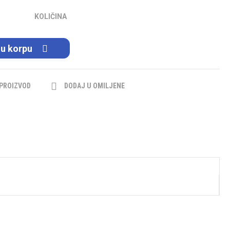
KOLIČINA
 u korpu
 PROIZVOD
DODAJ U OMILJENE