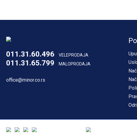
Po
011.31.60.496
Upu
VELEPRODAJA
011.31.65.799
Usl
MALOPRODAJA
Nač
Nač
office@minor.co.rs
Poli
Pra
Odr