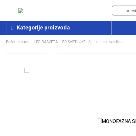
Kategorije proizvoda
Početna strana
·
LED RASVETA
·
LED SVETILJKE
·
Šinske spot svetiljke