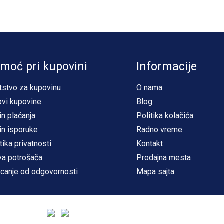
moć pri kupovini
Informacije
tstvo za kupovinu
O nama
ovi kupovine
Blog
in plaćanja
Politika kolačića
in isporuke
Radno vreme
tika privatnosti
Kontakt
va potrošača
Prodajna mesta
icanje od odgovornosti
Mapa sajta