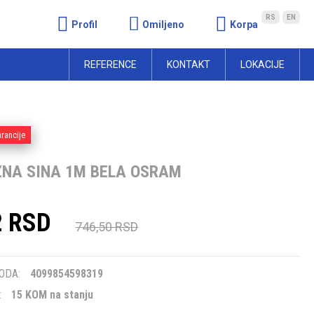
RS
EN
Profil
Omiljeno
Korpa
REFERENCE
KONTAKT
LOKACIJE
rancije
NA SINA 1M BELA OSRAM
2 RSD
746,50 RSD
m
ODA:
4099854598319
:
15 KOM na stanju