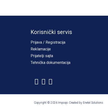
Korisnički servis
Prijava / Registracija
Reklamacije
Prijatelji sajta
Tehnička dokumentacija
Copyright © 2026 Impoqo.
Created by
Enetel Solutions