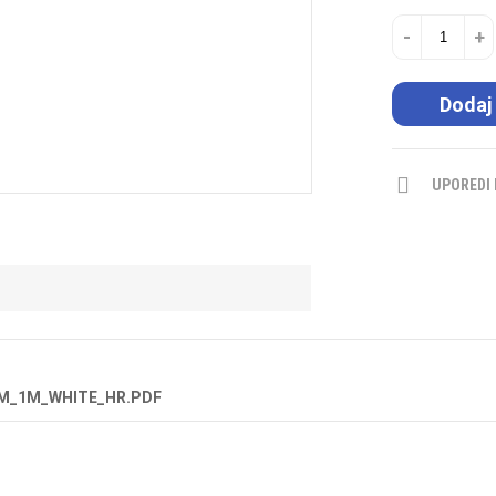
-
+
Dodaj
UPOREDI
EM_1M_WHITE_HR.PDF