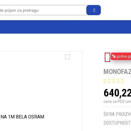
-14%
5 godina ga
MONOFAZ
640,2
cena sa PDV-o
ŠIFRA PROIZV
DOSTUPNOST