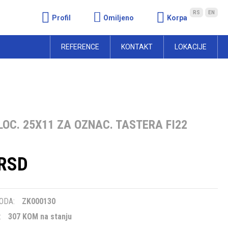
RS
EN
Profil
Omiljeno
Korpa
REFERENCE
KONTAKT
LOKACIJE
OC. 25X11 ZA OZNAC. TASTERA FI22
 RSD
m
ODA:
ZK000130
:
307 KOM na stanju