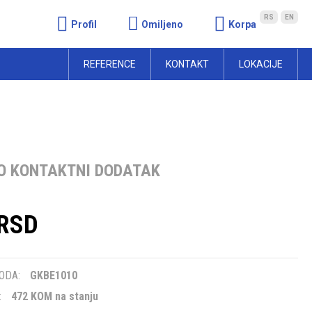
RS
EN
Profil
Omiljeno
Korpa
REFERENCE
KONTAKT
LOKACIJE
/O KONTAKTNI DODATAK
 RSD
m
ODA:
GKBE1010
:
472 KOM na stanju