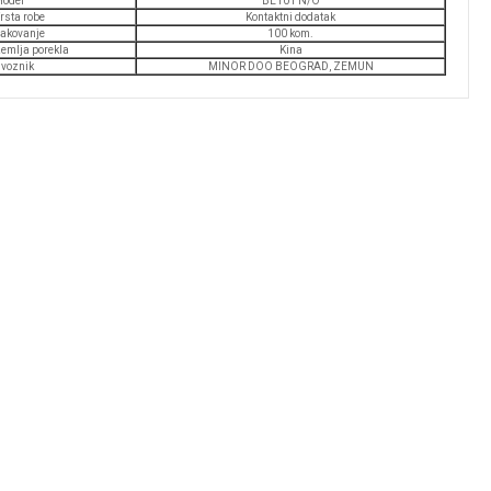
odel
BE101 N/O
rsta robe
Kontaktni dodatak
akovanje
100 kom.
emlja porekla
Kina
voznik
MINOR DOO BEOGRAD, ZEMUN