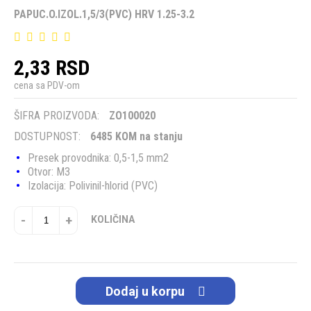
PAPUC.O.IZOL.1,5/3(PVC) HRV 1.25-3.2
2,33 RSD
cena sa PDV-om
ŠIFRA PROIZVODA:
ZO100020
DOSTUPNOST:
6485 KOM na stanju
Presek provodnika: 0,5-1,5 mm2
Otvor: M3
Izolacija: Polivinil-hlorid (PVC)
-
+
KOLIČINA
Dodaj u korpu