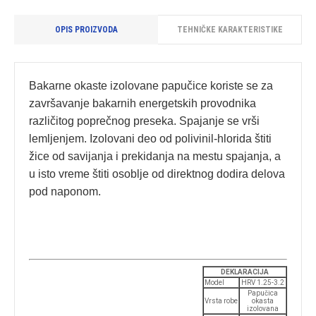
OPIS PROIZVODA
TEHNIČKE KARAKTERISTIKE
Bakarne okaste izolovane papučice koriste se za
završavanje bakarnih energetskih provodnika
različitog poprečnog preseka. Spajanje se vrši
lemljenjem. Izolovani deo od polivinil-hlorida štiti
žice od savijanja i prekidanja na mestu spajanja, a
u isto vreme štiti osoblje od direktnog dodira delova
pod naponom.
DEKLARACIJA
Model
HRV 1.25-3.2
Papučica
Vrsta robe
okasta
izolovana