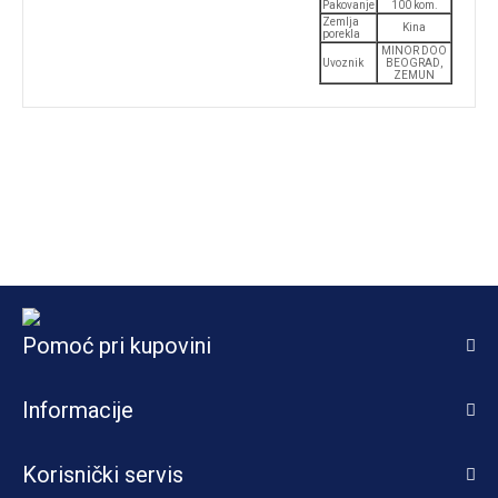
Pakovanje
100 kom.
Zemlja
Kina
porekla
MINOR DOO
Uvoznik
BEOGRAD,
ZEMUN
Pomoć pri kupovini
Informacije
Korisnički servis