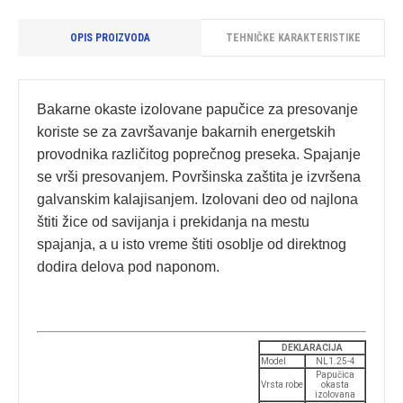
OPIS PROIZVODA
TEHNIČKE KARAKTERISTIKE
Bakarne okaste izolovane papučice za presovanje
koriste se za završavanje bakarnih energetskih
provodnika različitog poprečnog preseka. Spajanje
se vrši presovanjem. Površinska zaštita je izvršena
galvanskim kalajisanjem. Izolovani deo od najlona
štiti žice od savijanja i prekidanja na mestu
spajanja, a u isto vreme štiti osoblje od direktnog
dodira delova pod naponom.
DEKLARACIJA
Model
NL1.25-4
Papučica
Vrsta robe
okasta
izolovana