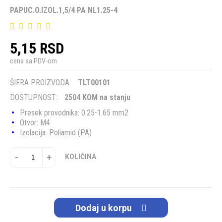
PAPUC.O.IZOL.1,5/4 PA NL1.25-4
5,15 RSD
cena sa PDV-om
ŠIFRA PROIZVODA:
TLT00101
DOSTUPNOST:
2504 KOM na stanju
Presek provodnika: 0.25-1.65 mm2
Otvor: M4
Izolacija: Poliamid (PA)
-
+
KOLIČINA
Dodaj u korpu