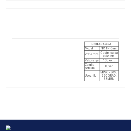
DEKLARACIJA
Model
NC 1N-6mm
Obujmica sa
Vrsta robe
ekserom
Pakovanje
100 kom.
Zemlja
Tajvan
porekla
MINOR DOO
Uvoznik
BEOGRAD,
ZEMUN