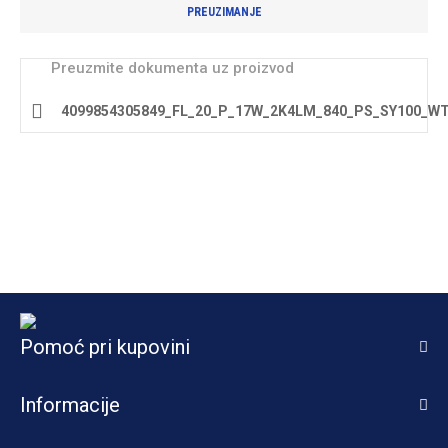
PREUZIMANJE
Preuzmite dokumenta uz proizvod
4099854305849_FL_20_P_17W_2K4LM_840_PS_SY100_W
Pomoć pri kupovini
Informacije