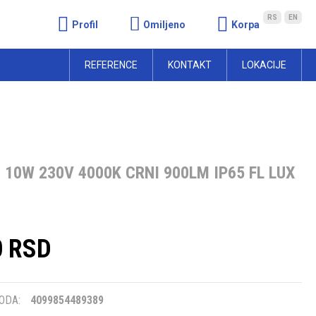
RS
EN
Profil
Omiljeno
Korpa
REFERENCE
KONTAKT
LOKACIJE
. 10W 230V 4000K CRNI 900LM IP65 FL LUX
0 RSD
m
ODA:
4099854489389