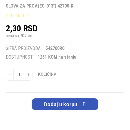
SLOVA ZA PROV.(EC-0"R") 42700-R
2,30 RSD
cena sa PDV-om
ŠIFRA PROIZVODA:
542700R0
DOSTUPNOST:
1251 KOM na stanju
-
+
KOLIČINA
Dodaj u korpu