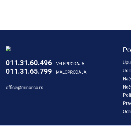
Po
011.31.60.496
Upu
VELEPRODAJA
011.31.65.799
Usl
MALOPRODAJA
Nač
Nač
office@minor.co.rs
Poli
Pra
Odr