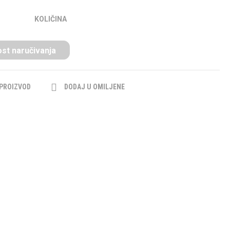
KOLIČINA
st naručivanja
 PROIZVOD
DODAJ U OMILJENE