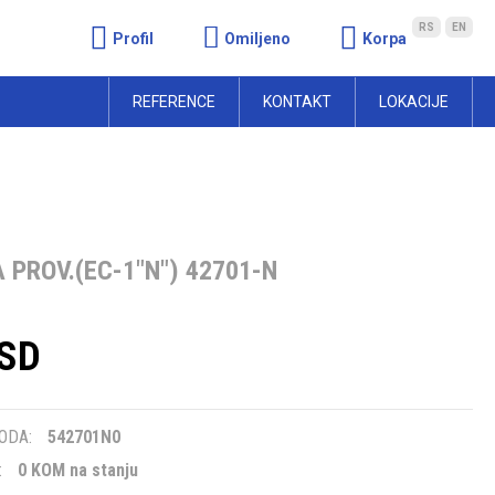
RS
EN
Profil
Omiljeno
Korpa
REFERENCE
KONTAKT
LOKACIJE
 PROV.(EC-1"N") 42701-N
RSD
m
ODA:
542701N0
:
0 KOM na stanju