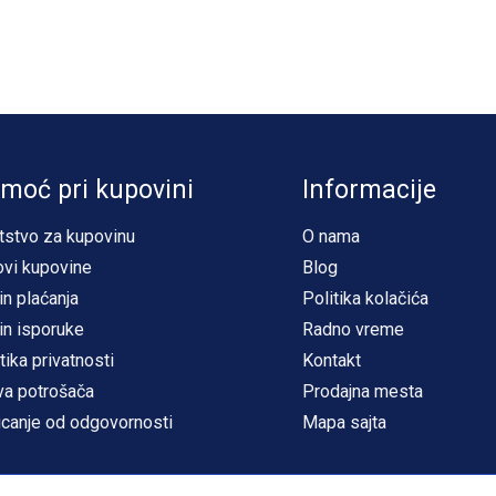
moć pri kupovini
Informacije
tstvo za kupovinu
O nama
ovi kupovine
Blog
in plaćanja
Politika kolačića
in isporuke
Radno vreme
tika privatnosti
Kontakt
va potrošača
Prodajna mesta
icanje od odgovornosti
Mapa sajta