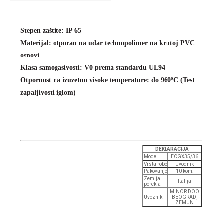
Stepen zaštite: IP 65
Materijal: otporan na udar technopolimer na krutoj PVC
osnovi
Klasa samogasivosti: V0 prema standardu UL94
Otpornost na izuzetno visoke temperature: do 960
ºC
(Test
zapaljivosti iglom)
DEKLARACIJA
Model
ECGX35/36
Vrsta robe
Uvodnik
Pakovanje
10 kom.
Zemlja
Italija
porekla
MINOR DOO
Uvoznik
BEOGRAD,
ZEMUN