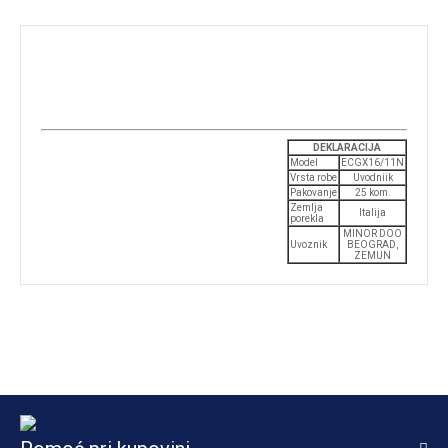
DEKLARACIJA
Model
ECGX16/11N
Vrsta robe
Uvodniik
Pakovanje
25 kom.
Zemlja
Italija
porekla
MINOR DOO
Uvoznik
BEOGRAD,
ZEMUN