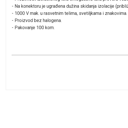
- Na konektoru je ugrađena dužina skidanja izolacije (prib
- 1000 V mak. u rasvetnim telima, svetiljkama i znakovima.
- Proizvod bez halogena.
- Pakovanje 100 kom.