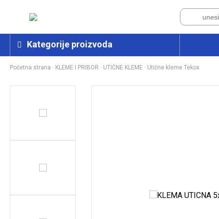
Kategorije proizvoda
Početna strana
·
KLEME I PRIBOR
·
UTIČNE KLEME
·
Utične kleme Tekox