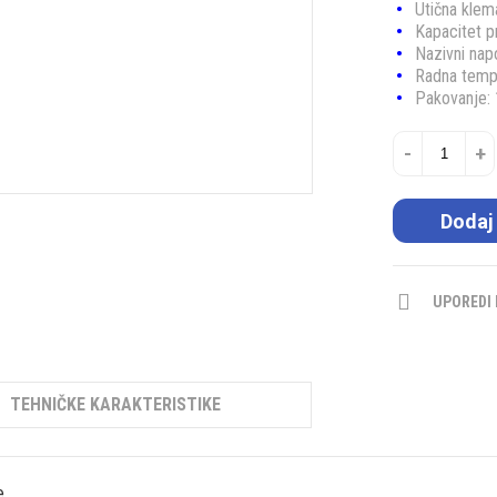
Utična klem
Kapacitet p
Nazivni nap
Radna temp
Pakovanje:
-
+
Dodaj
UPOREDI
TEHNIČKE KARAKTERISTIKE
.