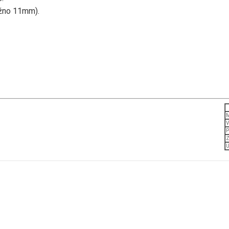
ližno 11mm).
M
V
P
Z
U