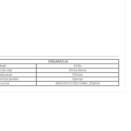
DEKLARACIJA
odel
3505c
rsta robe
Utična klema
akovanje
100 kom.
emlja porekla
Španija
voznik
MINOR DOO BEOGRAD, ZEMUN