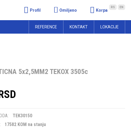
RS
EN
Profil
Omiljeno
Korpa
REFERENCE
KONTAKT
LOKACIJE
TICNA 5x2,5MM2 TEKOX 3505c
 RSD
m
ODA:
TEK30150
:
17582 KOM na stanju