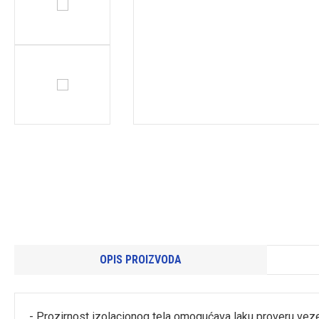
OPIS PROIZVODA
- Prozirnost izolacionog tela omogućava laku proveru veze