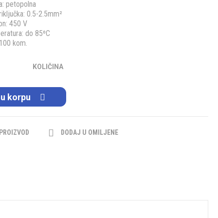
a: petopolna
riključka: 0.5-2.5mm²
on: 450 V
eratura: do 85ºC
 100 kom.
KOLIČINA
 u korpu
 PROIZVOD
DODAJ U OMILJENE