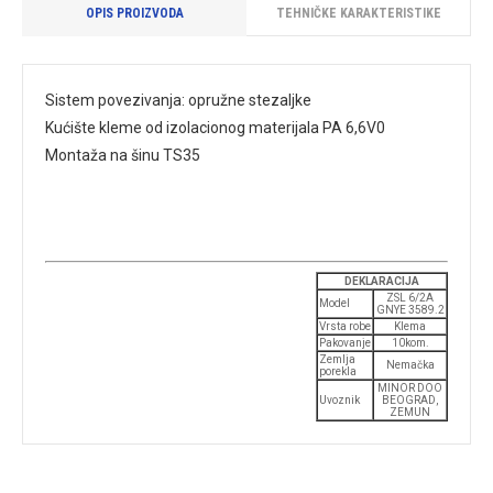
OPIS PROIZVODA
TEHNIČKE KARAKTERISTIKE
Sistem povezivanja: opružne stezaljke
Kućište kleme od izolacionog materijala PA 6,6V0
Montaža na šinu TS35
DEKLARACIJA
ZSL 6/2A
Model
GNYE 3589.2
Vrsta robe
Klema
Pakovanje
10kom.
Zemlja
Nemačka
porekla
MINOR DOO
Uvoznik
BEOGRAD,
ZEMUN