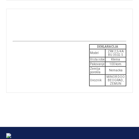
DEKLARACIJA
ZRK 2,5/4A
Model
BU 3502.5
Vrsta robe
Klema
Pakovanje
100 kom.
Zemlja
Nemačka
porekla
MINOR DOO
Uvoznik
BEOGRAD,
ZEMUN