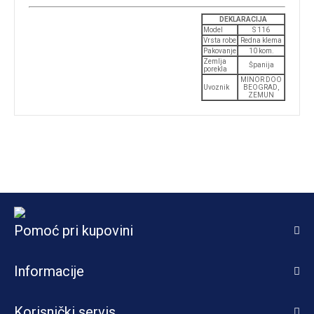
DEKLARACIJA
Model
S 116
Vrsta robe
Redna klema
Pakovanje
10 kom.
Zemlja
Španija
porekla
MINOR DOO
Uvoznik
BEOGRAD,
ZEMUN
Pomoć pri kupovini
Informacije
Korisnički servis