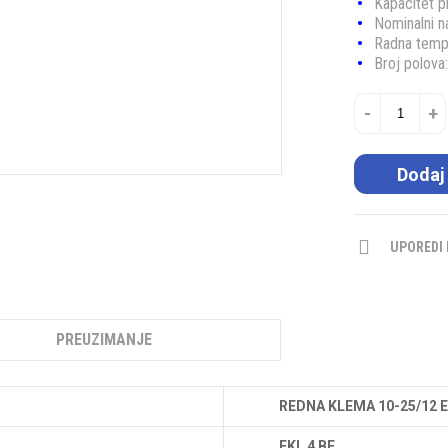
Kapacitet p
Nominalni 
Radna temp
Broj polova
-
+
Dodaj
UPOREDI
PREUZIMANJE
REDNA KLEMA 10-25/12 E
EKL 4 BE