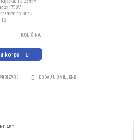
riključka: 10-25mm²
napon: 750V
eratura: do 80°C
: 12
KOLIČINA
 u korpu
 PROIZVOD
DODAJ U OMILJENE
KL 4BE