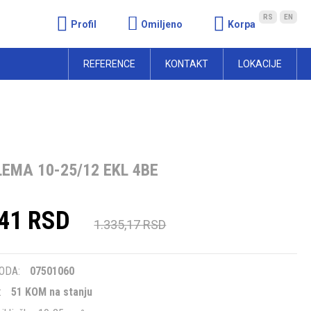
RS
EN
Profil
Omiljeno
Korpa
REFERENCE
KONTAKT
LOKACIJE
EMA 10-25/12 EKL 4BE
,41 RSD
1.335,17 RSD
m
ODA:
07501060
:
51 KOM na stanju