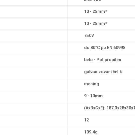
10 - 25mm²
10 - 25mm²
750V
do 80°C po EN 60998
belo - Polipropilen
galvanizovani čelik
mesing
9 - 10mm
(AxBxCxE): 187.3x28x30
12
109.4g