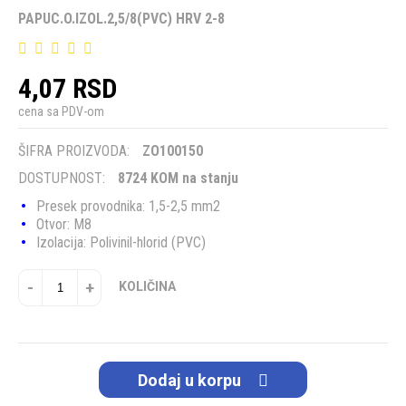
PAPUC.O.IZOL.2,5/8(PVC) HRV 2-8
4,07 RSD
cena sa PDV-om
ŠIFRA PROIZVODA:
ZO100150
DOSTUPNOST:
8724 KOM na stanju
Presek provodnika: 1,5-2,5 mm2
Otvor: M8
Izolacija: Polivinil-hlorid (PVC)
-
+
KOLIČINA
Dodaj u korpu