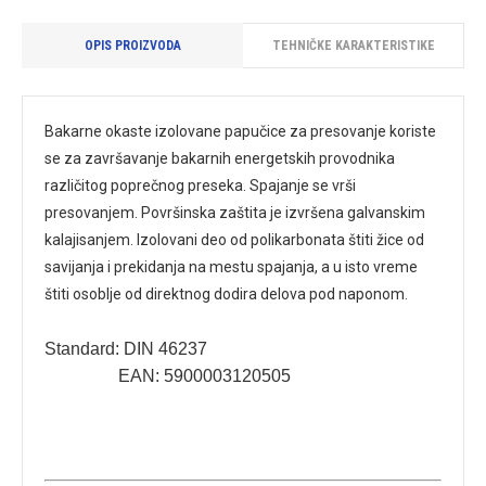
OPIS PROIZVODA
TEHNIČKE KARAKTERISTIKE
Bakarne okaste izolovane papučice za presovanje koriste
se za završavanje bakarnih energetskih provodnika
različitog poprečnog preseka. Spajanje se vrši
presovanjem. Površinska zaštita je izvršena galvanskim
kalajisanjem. Izolovani deo od polikarbonata štiti žice od
savijanja i prekidanja na mestu spajanja, a u isto vreme
štiti osoblje od direktnog dodira delova pod naponom.
Standard: DIN 46237
EAN: 5900003120505