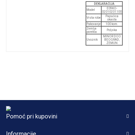
DEKLARACIJA
E09KO-
Model
02010201100
Papučica
Vrsta robe
okasta
Pakovanje
100 kom.
Zemlja
Poljska
porekla
MINOR DOO
Uvoznik
BEOGRAD,
ZEMUN
Pomoć pri kupovini
Informacije