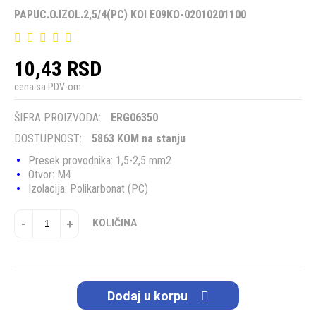
PAPUC.O.IZOL.2,5/4(PC) KOI E09KO-02010201100
10,43 RSD
cena sa PDV-om
ŠIFRA PROIZVODA:
ERG06350
DOSTUPNOST:
5863 KOM na stanju
Presek provodnika: 1,5-2,5 mm2
Otvor: M4
Izolacija: Polikarbonat (PC)
-
+
KOLIČINA
Dodaj u korpu