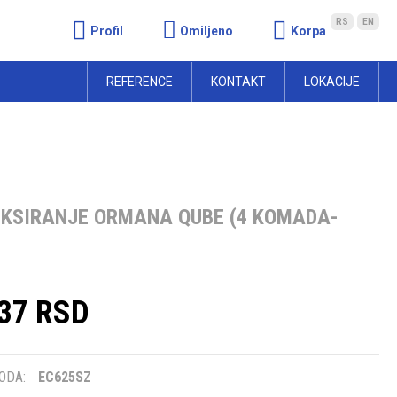
RS
EN
Profil
Omiljeno
Korpa
REFERENCE
KONTAKT
LOKACIJE
FIKSIRANJE ORMANA QUBE (4 KOMADA-
,37 RSD
m
ODA:
EC625SZ