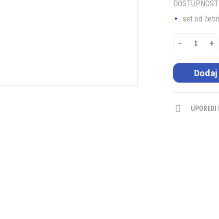
DOSTUPNOST
set od četi
-
+
Dodaj
UPOREDI