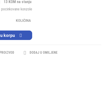
:
13 KOM na stanju
ri pocinkovane konzole
KOLIČINA
 u korpu
 PROIZVOD
DODAJ U OMILJENE