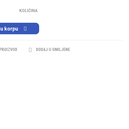
KOLIČINA
 u korpu
 PROIZVOD
DODAJ U OMILJENE