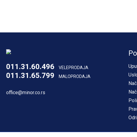
Po
011.31.60.496
Upu
VELEPRODAJA
011.31.65.799
Usl
MALOPRODAJA
Nač
Nač
office@minor.co.rs
Poli
Pra
Odr