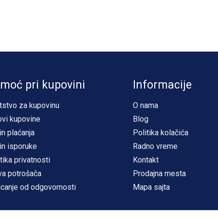
moć pri kupovini
Informacije
tstvo za kupovinu
O nama
ovi kupovine
Blog
in plaćanja
Politika kolačića
in isporuke
Radno vreme
tika privatnosti
Kontakt
va potrošača
Prodajna mesta
icanje od odgovornosti
Mapa sajta