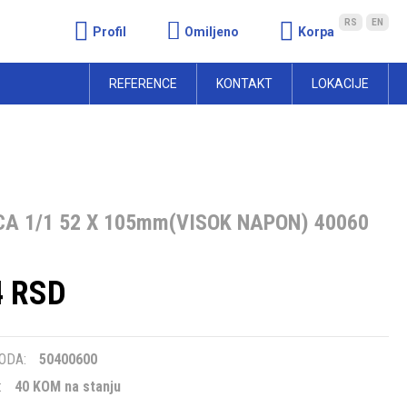
RS
EN
Profil
Omiljeno
Korpa
REFERENCE
KONTAKT
LOKACIJE
A 1/1 52 X 105mm(VISOK NAPON) 40060
4 RSD
m
ODA:
50400600
:
40 KOM na stanju