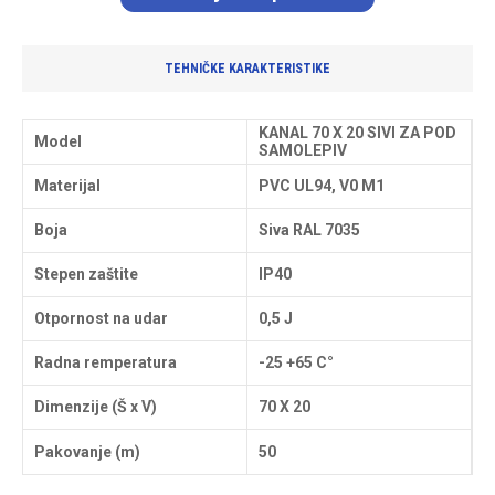
TEHNIČKE KARAKTERISTIKE
KANAL 70 X 20 SIVI ZA POD
Model
SAMOLEPIV
Materijal
PVC UL94, V0 M1
Boja
Siva RAL 7035
Stepen zaštite
IP40
Otpornost na udar
0,5 J
Radna remperatura
-25 +65 C°
Dimenzije (Š x V)
70 X 20
Pakovanje (m)
50