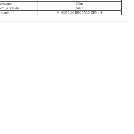
akovanje
30 m
emlja porekla
Italija
voznik
MINOR DOO BEOGRAD, ZEMUN