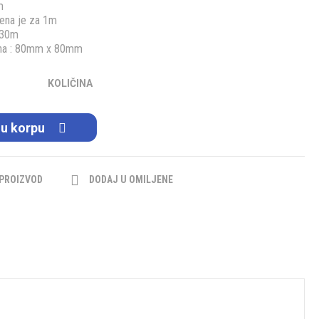
m
cena je za 1m
 30m
sina : 80mm x 80mm
KOLIČINA
 u korpu
 PROIZVOD
DODAJ U OMILJENE