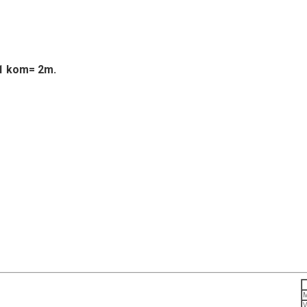
 1 kom= 2m.
M
V