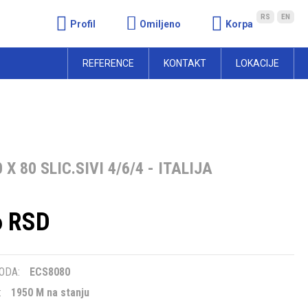
RS
EN
Profil
Omiljeno
Korpa
REFERENCE
KONTAKT
LOKACIJE
X 80 SLIC.SIVI 4/6/4 - ITALIJA
6 RSD
m
ODA:
ECS8080
:
1950 M na stanju