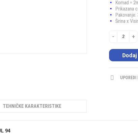
Komad = 2
Prikazana 
Pakovanje:
Širina x Vi
-
+
Dodaj
UPOREDI
TEHNIČKE KARAKTERISTIKE
UL 94