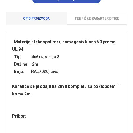
OPIS PROIZVODA
TEHNIČKE KARAKTERISTIKE
Materijal: tehnopolimer, samogasiv klasa V0 prema
UL 94
Tip: 4x6x4, serija S
Dužina: 2m
Boja: RAL7030, siva
Kanalice se prodaju na 2m u kompletu sa poklopcem! 1
kom= 2m.
Pribor: