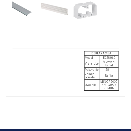
DEKLARACIJA
Model
ECS8060
Šlicovani
Vrsta robe
kanal
Pakovanje
28 m
Zemlja
Italija
porekla
MINOR DOO
Uvoznik
BEOGRAD,
ZEMUN