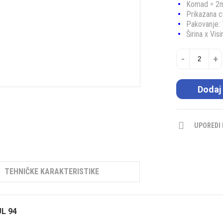
Komad = 2
Prikazana 
Pakovanje:
Širina x V
-
+
Dodaj
UPOREDI
TEHNIČKE KARAKTERISTIKE
UL 94