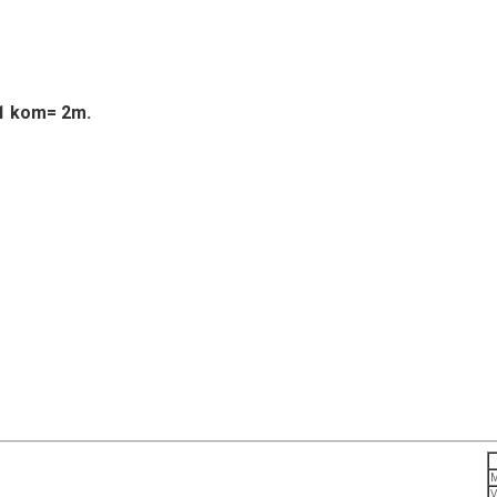
 1 kom= 2m.
M
V