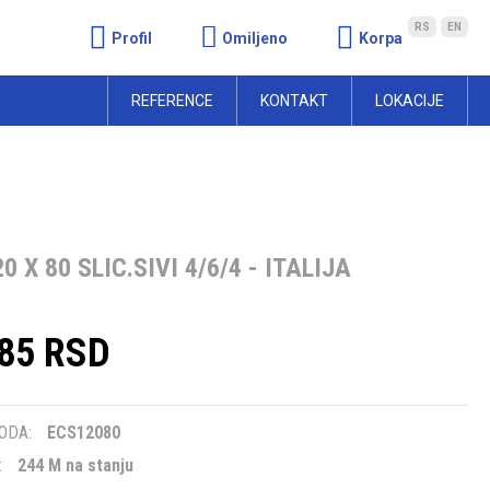
RS
EN
Profil
Omiljeno
Korpa
REFERENCE
KONTAKT
LOKACIJE
 X 80 SLIC.SIVI 4/6/4 - ITALIJA
,85 RSD
m
ODA:
ECS12080
:
244 M na stanju