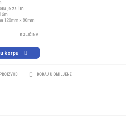
m
cena je za 1m
 16m
isina 120mm x 80mm
KOLIČINA
 u korpu
 PROIZVOD
DODAJ U OMILJENE