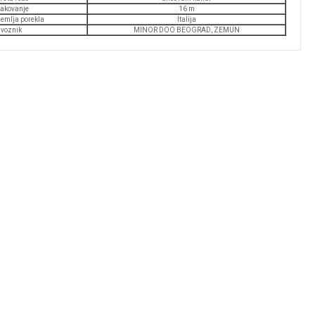
akovanje
16 m
emlja porekla
Italija
voznik
MINOR DOO BEOGRAD, ZEMUN