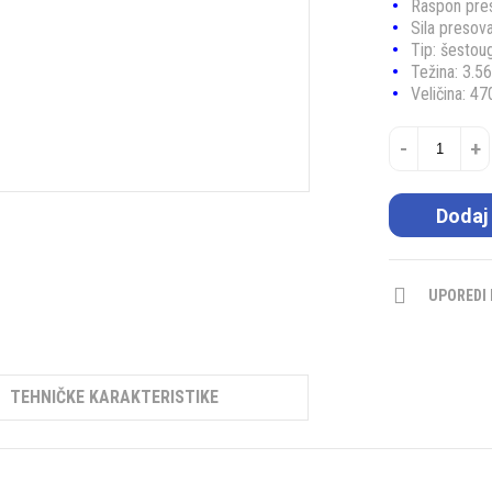
Raspon pre
Sila presov
Tip: šestou
Težina: 3.5
Veličina: 4
-
+
Dodaj
UPOREDI
TEHNIČKE KARAKTERISTIKE