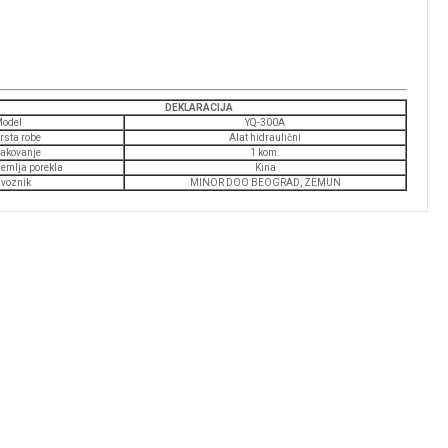
DEKLARACIJA
odel
YQ-300A
rsta robe
Alat hidraulični
akovanje
1 kom.
emlja porekla
Kina
voznik
MINOR DOO BEOGRAD, ZEMUN