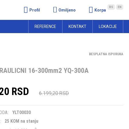
RS
EN
Profil
Omiljeno
Korpa
REFERENCE
KONTAKT
LOKACIJE
BESPLATNA ISPORUKA
DRAULICNI 16-300mm2 YQ-300A
,20 RSD
6.199,20 RSD
m
ODA:
YLT00030
:
25 KOM na stanju