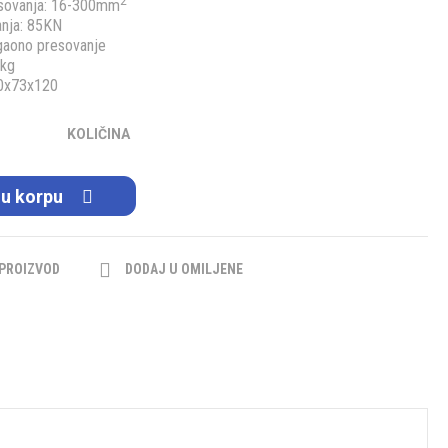
2
sovanja: 16-300mm
anja: 85KN
gaono presovanje
6kg
70x73x120
KOLIČINA
 u korpu
 PROIZVOD
DODAJ U OMILJENE