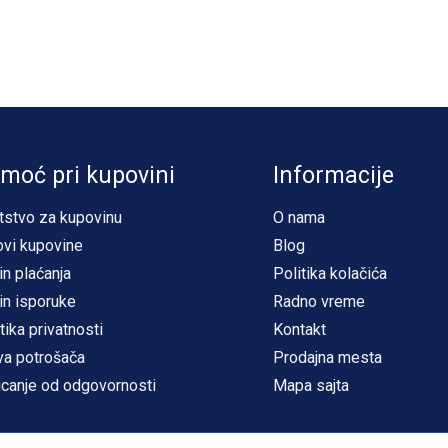
moć pri kupovini
Informacije
tstvo za kupovinu
O nama
ovi kupovine
Blog
in plaćanja
Politika kolačića
in isporuke
Radno vreme
tika privatnosti
Kontakt
va potrošača
Prodajna mesta
icanje od odgovornosti
Mapa sajta