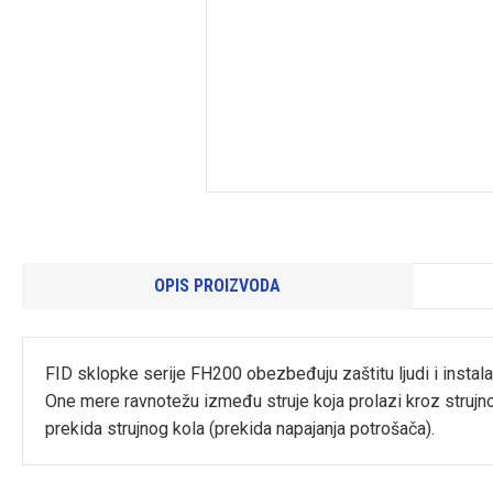
OPIS PROIZVODA
FID sklopke serije FH200 obezbeđuju zaštitu ljudi i instalac
One mere ravnotežu između struje koja prolazi kroz strujno
prekida strujnog kola (prekida napajanja potrošača).