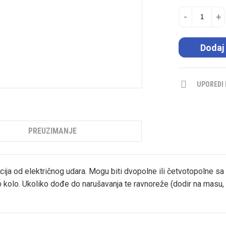
-
+
Dodaj
UPOREDI
PREUZIMANJE
ija od električnog udara. Mogu biti dvopolne ili četvotopolne sa d
 kolo. Ukoliko dođe do narušavanja te ravnoreže (dodir na masu, n