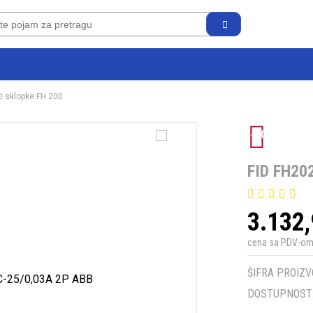
D sklopke FH 200
-10%
FID FH20
3.132
cena sa PDV-o
ŠIFRA PROIZV
DOSTUPNOST