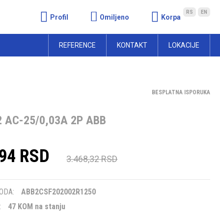
RS
EN
Profil
Omiljeno
Korpa
REFERENCE
KONTAKT
LOKACIJE
BESPLATNA ISPORUKA
2 AC-25/0,03A 2P ABB
,94 RSD
3.468,32 RSD
m
ODA:
ABB2CSF202002R1250
:
47 KOM na stanju