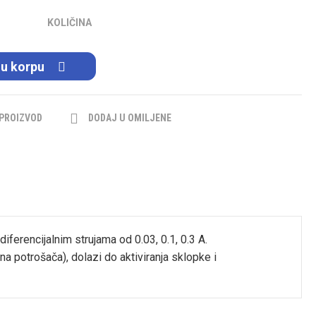
KOLIČINA
 u korpu
 PROIZVOD
DODAJ U OMILJENE
iferencijalnim strujama od 0.03, 0.1, 0.3 A.
a potrošača), dolazi do aktiviranja sklopke i