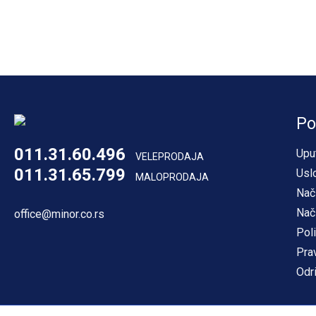
Po
011.31.60.496
Upu
VELEPRODAJA
011.31.65.799
Usl
MALOPRODAJA
Nač
Nač
office@minor.co.rs
Poli
Pra
Odr