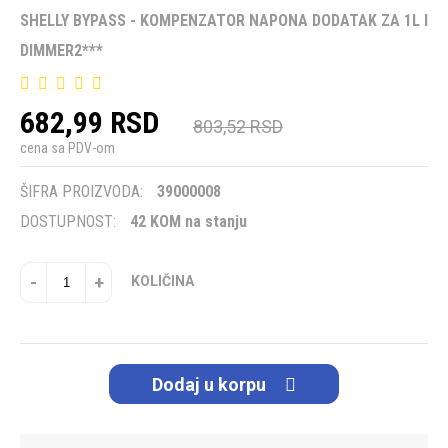
SHELLY BYPASS - KOMPENZATOR NAPONA DODATAK ZA 1L I
DIMMER2***
682,99 RSD
803,52 RSD
cena sa PDV-om
ŠIFRA PROIZVODA:
39000008
DOSTUPNOST:
42 KOM na stanju
-
+
KOLIČINA
Dodaj u korpu