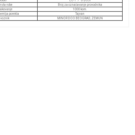
odel
EC-1 "7" U BOJI
rsta robe
Broj za označavanje provodnika
akovanje
1000 kom.
emlja porekla
Tajvan
voznik
MINOR DOO BEOGRAD, ZEMUN