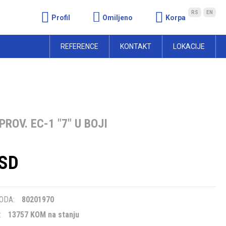
RS
EN
Profil
Omiljeno
Korpa
REFERENCE
KONTAKT
LOKACIJE
PROV. EC-1 "7" U BOJI
RSD
m
ODA:
80201970
:
13757 KOM na stanju