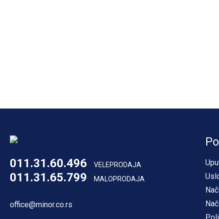
Po
011.31.60.496
Upu
VELEPRODAJA
011.31.65.799
Usl
MALOPRODAJA
Nač
Nač
office@minor.co.rs
Poli