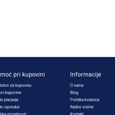
moć pri kupovini
Informacije
tstvo za kupovinu
O nama
ovi kupovine
Blog
in plaćanja
Politika kolačića
in isporuke
Radno vreme
tika privatnosti
Kontakt