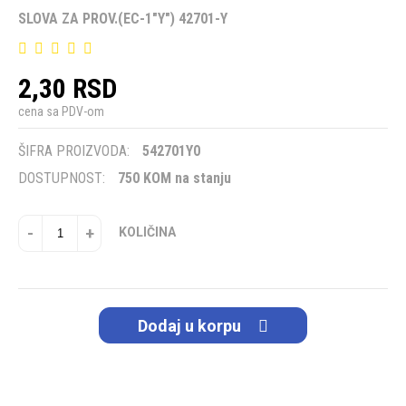
SLOVA ZA PROV.(EC-1"Y") 42701-Y
2,30 RSD
cena sa PDV-om
ŠIFRA PROIZVODA:
542701Y0
DOSTUPNOST:
750 KOM na stanju
-
+
KOLIČINA
Dodaj u korpu