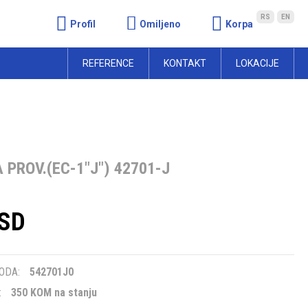
RS
EN
Profil
Omiljeno
Korpa
REFERENCE
KONTAKT
LOKACIJE
 PROV.(EC-1"J") 42701-J
RSD
m
ODA:
542701J0
:
350 KOM na stanju