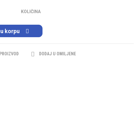
KOLIČINA
 u korpu
 PROIZVOD
DODAJ U OMILJENE