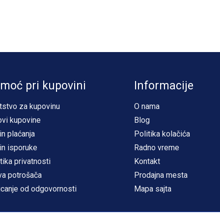
moć pri kupovini
Informacije
tstvo za kupovinu
O nama
ovi kupovine
Blog
in plaćanja
Politika kolačića
in isporuke
Radno vreme
tika privatnosti
Kontakt
va potrošača
Prodajna mesta
icanje od odgovornosti
Mapa sajta