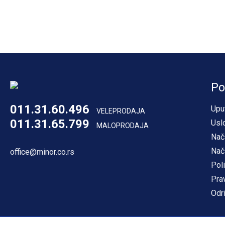
Po
011.31.60.496
Upu
VELEPRODAJA
011.31.65.799
Usl
MALOPRODAJA
Nač
Nač
office@minor.co.rs
Poli
Pra
Odr