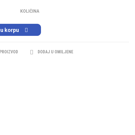
KOLIČINA
 u korpu
 PROIZVOD
DODAJ U OMILJENE