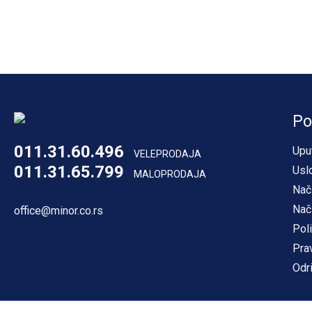
Po
011.31.60.496
Upu
VELEPRODAJA
011.31.65.799
Usl
MALOPRODAJA
Nač
Nač
office@minor.co.rs
Poli
Pra
Odr