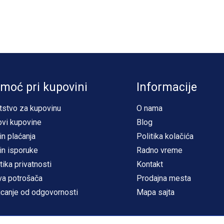
moć pri kupovini
Informacije
tstvo za kupovinu
O nama
ovi kupovine
Blog
in plaćanja
Politika kolačića
in isporuke
Radno vreme
tika privatnosti
Kontakt
va potrošača
Prodajna mesta
icanje od odgovornosti
Mapa sajta