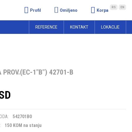
RS
EN
Profil
Omiljeno
Korpa
REFERENCE
KONTAKT
LOKACIJE
 PROV.(EC-1"B") 42701-B
RSD
m
ODA:
542701B0
:
150 KOM na stanju