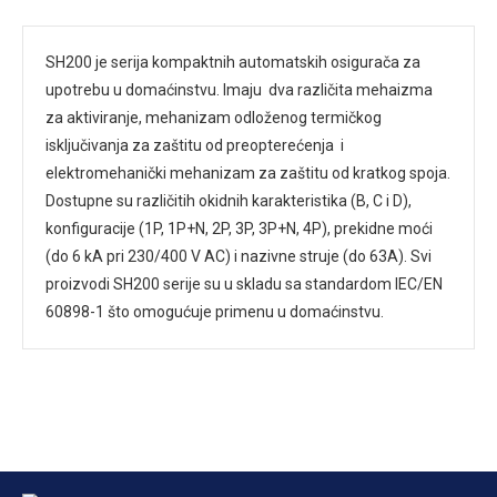
SH200 je serija kompaktnih automatskih osigurača za
upotrebu u domaćinstvu. Imaju dva različita mehaizma
za aktiviranje, mehanizam odloženog termičkog
isključivanja za zaštitu od preopterećenja i
elektromehanički mehanizam za zaštitu od kratkog spoja.
Dostupne su različitih okidnih karakteristika (B, C i D),
konfiguracije (1P, 1P+N, 2P, 3P, 3P+N, 4P), prekidne moći
(do 6 kA pri 230/400 V AC) i nazivne struje (do 63A). Svi
proizvodi SH200 serije su u skladu sa standardom IEC/EN
60898-1 što omogućuje primenu u domaćinstvu.