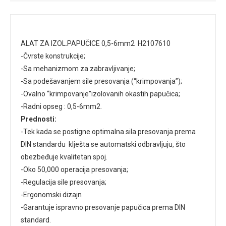
ALAT ZA IZOL.PAPUČICE 0,5-6mm2 H2107610
-Čvrste konstrukcije;
-Sa mehanizmom za zabravljivanje;
-Sa podešavanjem sile presovanja (“krimpovanja”);
-Ovalno “krimpovanje”izolovanih okastih papučica;
-Radni opseg : 0,5-6mm2.
Prednosti:
-Tek kada se postigne optimalna sila presovanja prema
DIN standardu klješta se automatski odbravljuju, što
obezbeđuje kvalitetan spoj.
-Oko 50,000 operacija presovanja;
-Regulacija sile presovanja;
-Ergonomski dizajn
-Garantuje ispravno presovanje papučica prema DIN
standard.