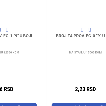
 EC-1 "9" U BOJI
BROJ ZA PROV. EC-0 "9" U
JU 12360 KOM
NA STANJU 15000 KOM
06 RSD
2,23 RSD