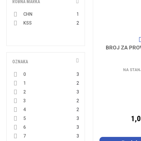
ROBNA MARKA
CHN
1
KSS
2
BROJ ZA PROV.
OZNAKA
NA STAN
0
3
1
2
2
3
3
2
4
2
1,
5
3
6
3
7
3