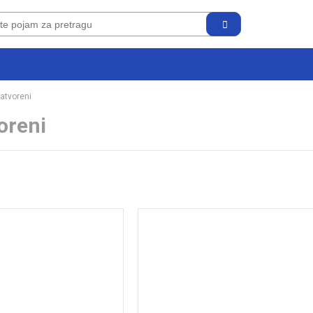
zatvoreni
voreni