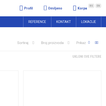
RS
EN
Profil
Omiljeno
Korpa
REFERENCE
KONTAKT
LOKACIJE
Sortiraj
Broj proizvoda
Prikaz
UKLONI SVE FILTERE