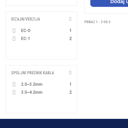
Dodaj 
8
3
9
3
DIZAJN/VERZIJA
PRIKAZ 1 - 3 OD 3
EC-O
1
EC-1
2
SPOLJNI PREČNIK KABLA
2.0~3.2mm
1
3.0~4.2mm
2