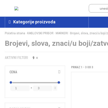
Kategorije proizvoda
Početna strana
·
KABLOVSKI PRIBOR
·
MARKERI
·
Brojevi, slova, znaci/u boji/
Brojevi, slova, znaci/u boji/zat
AKTIVNI FILTERI
9
PRIKAZ 1 - 3 OD 3
CENA
-