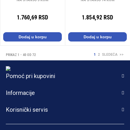
NA STANJU 3 KOM
NA STANJU 14 KOM
1.760,69 RSD
1.854,92 RSD
Dodaj u korpu
Dodaj u korpu
1
2
SLEDEĆA
>>
PRIKAZ 1 - 40 OD 72
Pomoć pri kupovini
Informacije
Korisnički servis