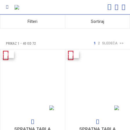
Filteri
Sortiraj
1
2
SLEDEĆA
>>
PRIKAZ 1 - 40 OD 72
-100%
-100%
SPRATNA TABLA
SPRATNA TABLA