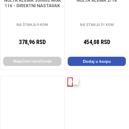
NULTA KLEMA 35mm2 MGK
NULTA KLEMA 2/18
116 - DIREKTNI NASTAVAK
NA STANJU 0 KOM
NA STANJU 51 KOM
378,96 RSD
454,08 RSD
Dodaj u korpu
Mogućnost naručivanja
-6%