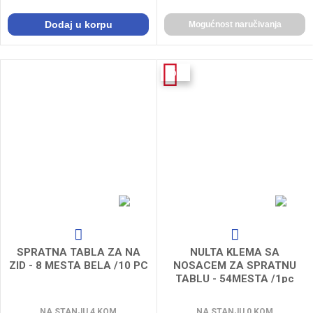
Dodaj u korpu
Mogućnost naručivanja
-6%
SPRATNA TABLA ZA NA
NULTA KLEMA SA
ZID - 8 MESTA BELA /10 PC
NOSACEM ZA SPRATNU
TABLU - 54MESTA /1pc
NA STANJU 4 KOM
NA STANJU 0 KOM