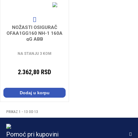
NOŽASTI OSIGURAČ
OFAA1GG160 NH-1 160A
gG ABB
NA STANJU 3 KOM
2.362,80 RSD
Dodaj u korpu
PRIKAZ 1 - 13 OD 13
Pomoć pri kupovini